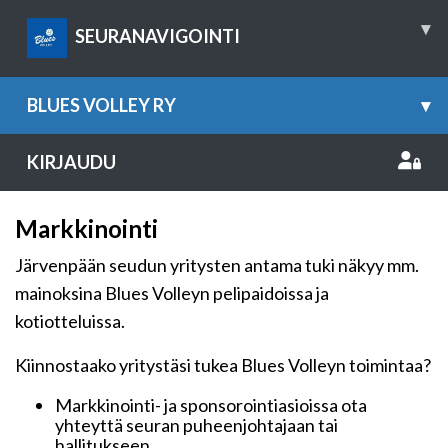
▾
SEURANAVIGOINTI
BLUES VOLLEY RY
▾
KIRJAUDU
Markkinointi
Järvenpään seudun yritysten antama tuki näkyy mm.
mainoksina Blues Volleyn pelipaidoissa ja
kotiotteluissa.
Kiinnostaako yritystäsi tukea Blues Volleyn toimintaa?
Markkinointi- ja sponsorointiasioissa ota
yhteyttä seuran puheenjohtajaan tai
hallitukseen.