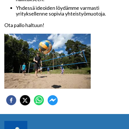
Yhdessä ideoiden löydämme varmasti
yrityksellenne sopivia yhteistyömuotoja.
Ota pallo haltuun!