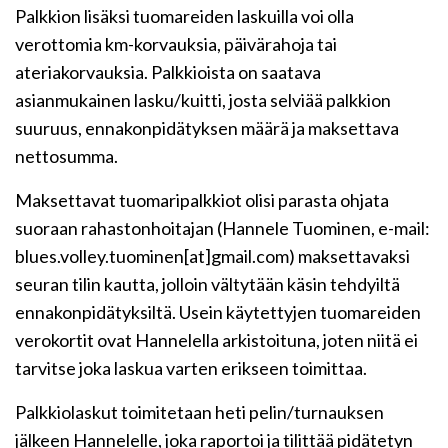
Palkkion lisäksi tuomareiden laskuilla voi olla
verottomia km-korvauksia, päivärahoja tai
ateriakorvauksia. Palkkioista on saatava
asianmukainen lasku/kuitti, josta selviää palkkion
suuruus, ennakonpidätyksen määrä ja maksettava
nettosumma.
Maksettavat tuomaripalkkiot olisi parasta ohjata
suoraan rahastonhoitajan (Hannele Tuominen, e-mail:
blues.volley.tuominen[at]gmail.com) maksettavaksi
seuran tilin kautta, jolloin vältytään käsin tehdyiltä
ennakonpidätyksiltä. Usein käytettyjen tuomareiden
verokortit ovat Hannelella arkistoituna, joten niitä ei
tarvitse joka laskua varten erikseen toimittaa.
Palkkiolaskut toimitetaan heti pelin/turnauksen
jälkeen Hannelelle, joka raportoi ja tilittää pidätetyn