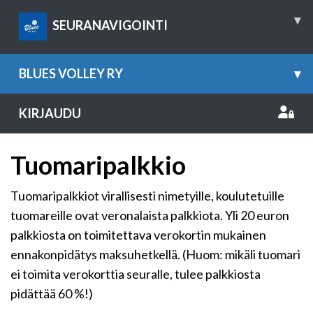
▾
SEURANAVIGOINTI
BLUES VOLLEY RY
▾
KIRJAUDU
Tuomaripalkkio
Tuomaripalkkiot virallisesti nimetyille, koulutetuille
tuomareille ovat veronalaista palkkiota. Yli 20 euron
palkkiosta on toimitettava verokortin mukainen
ennakonpidätys maksuhetkellä. (Huom: mikäli tuomari
ei toimita verokorttia seuralle, tulee palkkiosta
pidättää 60 %!)