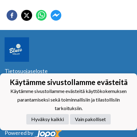
Tietosuojaseloste
Käytämme sivustollamme evästeitä
Blues Volley ry
Y-tunnus:
1040601-2
Käytämme sivustollamme evästeitä käyttökokemuksen
Yhteystiedot
parantamiseksi sekä toiminnallisiin ja tilastollisiin
tarkoituksiin.
Hyväksy kaikki
Vain pakolliset
Powered by