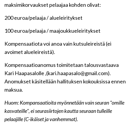
maksimikorvaukset pelaajaa kohden olivat:
200 euroa/pelaaja / alueleiritykset
100 euroa/pelaaja / maajoukkueleiritykset
Kompensaatiota voi anoa vain kutsuleireistä (ei
avoimet alueleireistä).
Kompensaatioanomus toimitetaan talousvastaava
Kari Haapasalolle ,(kari.haapasalo@gmail.com).
Anomukset käsitellään hallituksen kokouksissa ennen
maksua.
Huom: Kompansaatioita myönnetään vain seuran "omille
kasvateille", ei seurasiirtojen kautta seuraan tulleille
pelaajille (C-ikäiset ja vanhemmat).