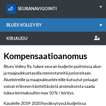
▾
SEURANAVIGOINTI
BLUES VOLLEY RY
▾
KIRJAUDU
Kompensaatioanomus
Blues Volley Ry. tukee seuran budjetin puitteissa alue-
ja maajoukkuetasolla menestyneitä junioreitaan.
Alueleireille ja maajoukkueleireille kutsutut pelaajat
voivat erikseen käsiteltävästä anomuksesta saada
tukea leirimaksuihin max 50 % / leiritys.
Kaudelle 2019-2020 hyväksytyssä budjetissa