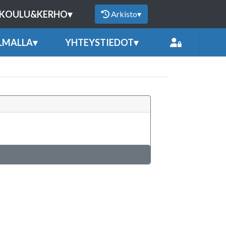
KOULU&KERHO
▾
Arkisto
▾
LMALLA
▾
YHTEYSTIEDOT
▾