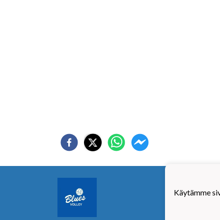
Blues
Y-tun
Käytämme sivu
Yhtey