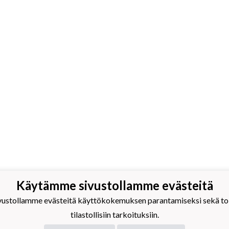
Käytämme sivustollamme evästeitä
 Volley ry
nus:
1040601-2
stollamme evästeitä käyttökokemuksen parantamiseksi sekä toim
stiedot
tilastollisiin tarkoituksiin.