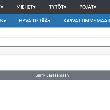
T
▾
MIEHET
▾
TYTÖT
▾
POJAT
▾
EN
▾
HYVÄ TIETÄÄ
▾
KASVATTIMME MAAI