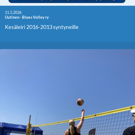
11.5.2026
Uutinen
-
Blues Volley ry
Kesäleiri 2016-2013 syntyneille