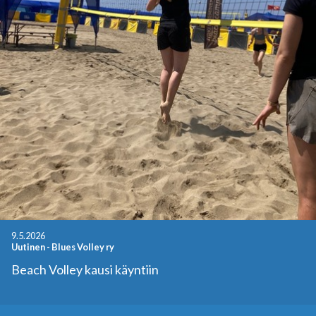
9.5.2026
Uutinen
-
Blues Volley ry
Beach Volley kausi käyntiin