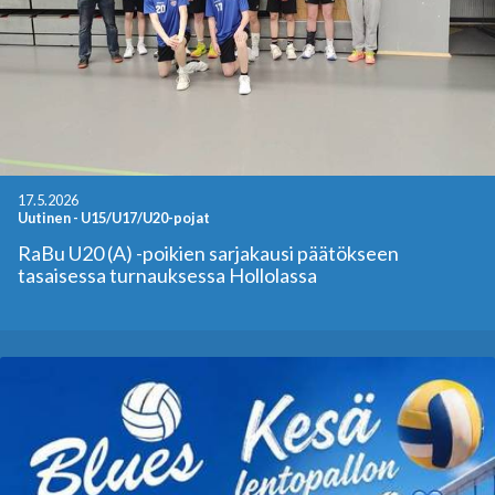
17.5.2026
Uutinen
-
U15/U17/U20-pojat
RaBu U20 (A) -poikien sarjakausi päätökseen
tasaisessa turnauksessa Hollolassa