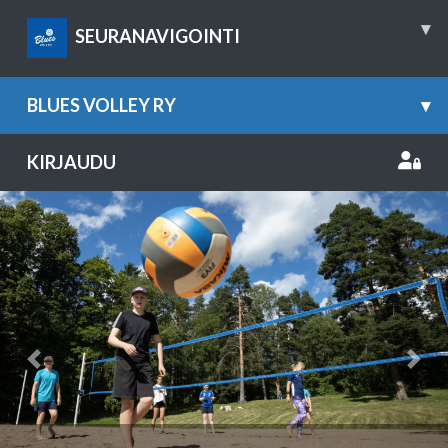
▾
SEURANAVIGOINTI
BLUES VOLLEY RY
▾
KIRJAUDU
Previous
Nex