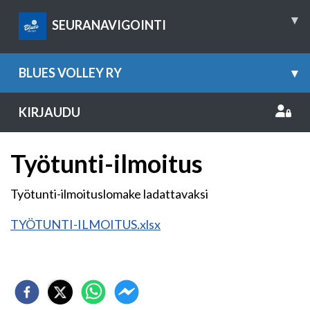
▾
SEURANAVIGOINTI
BLUES VOLLEY RY
▾
KIRJAUDU
Työtunti-ilmoitus
Työtunti-ilmoituslomake ladattavaksi
TYÖTUNTI-ILMOITUS.xlsx